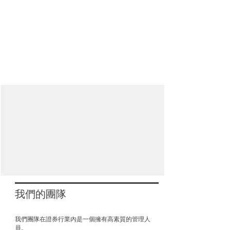
證券交易登錄
收費表
聯繫我們
我們的團隊
我們團隊在證券行業內是一個擁有高素質的管理人
員。