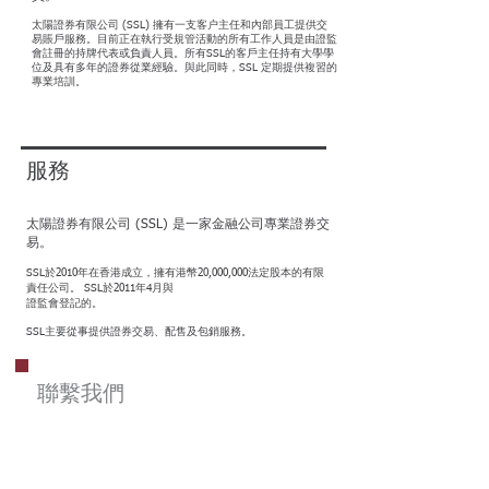
太陽證券有限公司 (SSL) 擁有一支客户主任和內部員工提供交
易賬戶服務。目前正在執行受規管活動的所有工作人員是由證監
會註冊的持牌代表或負責人員。所有SSL的客戶主任持有大學學
位及具有多年的證券從業經驗。與此同時，SSL 定期提供複習的
專業培訓。
服務
太陽證券有限公司 (SSL) 是一家金融公司專業證券交
易。
SSL於2010年在香港成立，擁有港幣20,000,000法定股本的有限
責任公司。 SSL於2011年4月與
證監會登記的。
SSL主要從事提供證券交易、配售及包銷服務。
聯繫我們
852 2922 9122