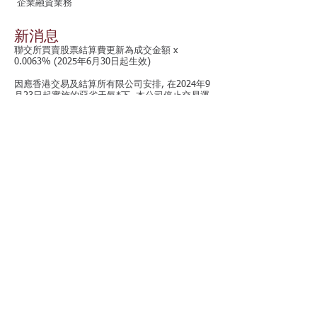
企業融資業務
新消息
聯交所買賣股票結算費更新為成交金額 x
0.0063% (2025年6月30日起生效)
因應香港交易及結算所有限公司安排, 在2024年9
月23日起實施的惡劣天氣*下, 本公司停止交易運
作.
* 惡劣天氣指香港天文台發出八號或以上颱風信
號或黑色暴雨警告, 或香港特別行政區政府作出
[極端情況] 公佈的情況.
我們精選的客戶