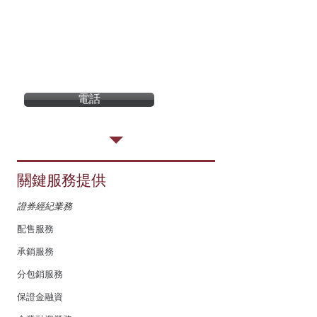
總公司
香港中環
德輔
道中121號
遠東發展大
廈2104室
電郵:
cs@sunsecurities.com.hk
電話
關鍵服務提供
證券經紀業務
配售服務
承銷服務
分包銷服務
保證金融資